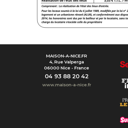
MAISON-A-NICE.FR
4, Rue Valperga
06000 Nice - France
04 93 88 20 42
www.maison-a-nice.fr