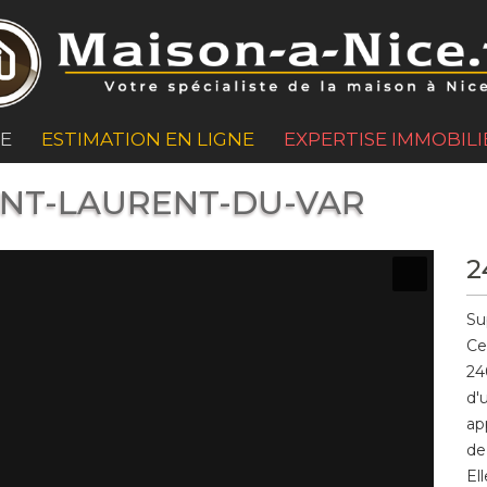
GE
ESTIMATION EN LIGNE
EXPERTISE IMMOBILI
AINT-LAURENT-DU-VAR
2
Su
Ce
24
d'
ap
de
El