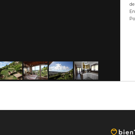
de
En
Pos